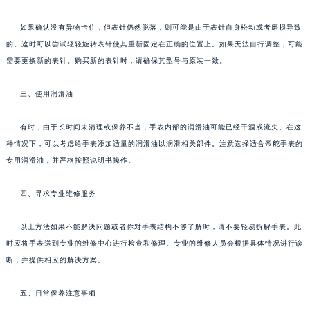
如果确认没有异物卡住，但表针仍然脱落，则可能是由于表针自身松动或者磨损导致
的。这时可以尝试轻轻旋转表针使其重新固定在正确的位置上。如果无法自行调整，可能
需要更换新的表针。购买新的表针时，请确保其型号与原装一致。
三、使用润滑油
有时，由于长时间未清理或保养不当，手表内部的润滑油可能已经干涸或流失。在这
种情况下，可以考虑给手表添加适量的润滑油以润滑相关部件。注意选择适合帝舵手表的
专用润滑油，并严格按照说明书操作。
四、寻求专业维修服务
以上方法如果不能解决问题或者你对手表结构不够了解时，请不要轻易拆解手表。此
时应将手表送到专业的维修中心进行检查和修理。专业的维修人员会根据具体情况进行诊
断，并提供相应的解决方案。
五、日常保养注意事项