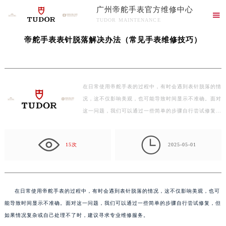
广州帝舵手表官方维修中心
当前位置：
广州帝舵手表官方维修中心
>
文章库
> 帝舵手表表针脱落解决办法（常见手

TUDOR MAINTENANCE
表维修技巧）
广州帝舵手表官方维修中心竭诚为您服务！
帝舵手表表针脱落解决办法（常见手表维修技巧）
在日常使用帝舵手表的过程中，有时会遇到表针脱落的情
况，这不仅影响美观，也可能导致时间显示不准确。面对
这一问题，我们可以通过一些简单的步骤自行尝试修复，
但…

15次
2025-05-01
在日常使用帝舵手表的过程中，有时会遇到表针脱落的情况，这不仅影响美观，也可
能导致时间显示不准确。面对这一问题，我们可以通过一些简单的步骤自行尝试修复，但
如果情况复杂或自己处理不了时，建议寻求专业维修服务。