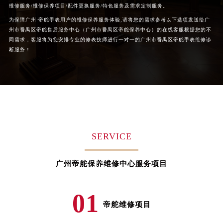
维修服务/维修保养项目/配件更换服务/特色服务及需求定制服务。
辽宁省葫芦岛市连山区中央路帝舵售后服务中心（需提前预约）
为保障广州·帝舵手表用户的维修保养服务体验,请将您的需求参考以下选项发送给广
辽宁省锦州市古塔区中央大街帝舵售后服务中心（需提前预约）
州市番禺区帝舵售后服务中心（广州市番禺区帝舵保养中心）的在线客服根据您的不
辽宁省辽阳市白塔区新运大街帝舵售后服务中心（需提前预约）
同需求，客服将为您安排专业的修表技师进行一对一的广州市番禺区帝舵手表维修诊
断服务！
辽宁省盘锦市兴隆台区石油大街帝舵售后服务中心（需提前预约）
辽宁省铁岭市银州区南马路帝舵售后服务中心（需提前预约）
辽宁省营口市站前区市府路与渤海大街交叉口帝舵售后服务中心（需提前预约）
辽宁省沈阳市沈河区中街路137号亨得利名表维修授权店1楼帝舵售后服务中心（需提前预约）
辽宁省沈阳市沈河区中街路83号亨得利名表维修授权店1楼帝舵售后服务中心（需提前预约）
北京市朝阳区建国门外大街甲6号华熙国际中心D座11层1102室帝舵售后服务中心（需提前预约）
SERVICE
北京市东城区东长安街1号王府井东方广场W3座6层602室帝舵售后服务中心（需提前预约）
河北省保定市竞秀区朝阳北大街北国先天下帝舵售后服务中心（需提前预约）
内蒙古自治区阿拉善盟市左旗土尔扈特大街帝舵售后服务中心（需提前预约）
广州帝舵保养维修中心服务项目
内蒙古自治区巴彦淖尔市临河区新华街帝舵售后服务中心（需提前预约）
内蒙古自治区包头市青山区幸福路甲3号王府井百货名表维修帝舵售后服务中心（需提前预约）
01
帝舵维修项目
内蒙古自治区赤峰市红山区哈达街帝舵售后服务中心（需提前预约）
内蒙古自治区鄂尔多斯市东胜区伊金霍洛街帝舵售后服务中心（需提前预约）