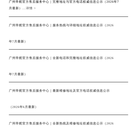
湖南省株洲市芦淞区建设南路帝舵售后服务中心（需提前预约）
广州帝舵官方售后服务中心｜完整地址与官方电话权威信息公示（2026年7
月最新）...
详情 >
甘肃省白银市白银区北京路帝舵售后服务中心（需提前预约）
甘肃省定西市安定区解放路帝舵售后服务中心（需提前预约）
广州帝舵官方售后服务中心｜服务热线与详细地址权威信息公示（2026
甘肃省敦煌市沙州镇阳关中路帝舵售后服务中心（需提前预约）
甘肃省合作市人民街帝舵售后服务中心（需提前预约）
年7月最新）
甘肃省嘉峪关市雄关区新华中路帝舵售后服务中心（需提前预约）
甘肃省金昌市金川区北京路帝舵售后服务中心（需提前预约）
广州帝舵官方售后服务中心｜全新电话和完整地址权威信息公示（2026
甘肃省酒泉市肃州区西大街帝舵售后服务中心（需提前预约）
甘肃省临夏市城南街道团结路帝舵售后服务中心（需提前预约）
年7月最新）
甘肃省陇南市武都区人民路帝舵售后服务中心（需提前预约）
甘肃省平凉市崆峒区西大街帝舵售后服务中心（需提前预约）
广州帝舵官方售后服务中心｜最新维修地址及官方电话权威信息公示
甘肃省庆阳市西峰区南大街帝舵售后服务中心（需提前预约）
甘肃省天水市秦州区民主路帝舵售后服务中心（需提前预约）
（2026年6月最新）
甘肃省武威市凉州区迎宾路帝舵售后服务中心（需提前预约）
甘肃省张掖市甘州区民乐北路帝舵售后服务中心（需提前预约）
广州帝舵官方售后服务中心｜全新热线及维修地址权威信息公示（2026
宁夏回族自治区固原市原州区文化街帝舵售后服务中心（需提前预约）