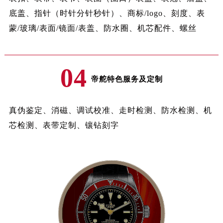
山西省太原市迎泽区迎泽街道解放路15号亨得利名表维修授权店3楼帝舵售后服务中心（需提前预约）
底盖、指针（时针分针秒针）、商标/logo、刻度、表
天津市和平区赤峰道136号天津国际金融中心26层2603室帝舵售后服务中心（需提前预约）
蒙/玻璃/表面/镜面/表盖、防水圈、机芯配件、螺丝
安徽省安庆市迎江区人民路帝舵售后服务中心（需提前预约）
安徽省蚌埠市蚌山区淮河路帝舵售后服务中心（需提前预约）
安徽省亳州市谯城区魏武大道帝舵售后服务中心（需提前预约）
04
帝舵特色服务及定制
安徽省池州市贵池区长江路帝舵售后服务中心（需提前预约）
安徽省滁州市琅琊区南谯北路帝舵售后服务中心（需提前预约）
安徽省阜阳市颍州区颍州北路帝舵售后服务中心（需提前预约）
真伪鉴定、消磁、调试校准、走时检测、防水检测、机
安徽省淮北市相山区淮海路帝舵售后服务中心（需提前预约）
芯检测、表带定制、镶钻刻字
安徽省淮南市田家庵区国庆中路帝舵售后服务中心（需提前预约）
安徽省黄山市屯溪区黄山西路帝舵售后服务中心（需提前预约）
安徽省六安市金安区解放中路帝舵售后服务中心（需提前预约）
安徽省马鞍山市雨山区湖南西路帝舵售后服务中心（需提前预约）
安徽省宿州市埇桥区人民中路帝舵售后服务中心（需提前预约）
安徽省铜陵市铜官区石城大道帝舵售后服务中心（需提前预约）
安徽省芜湖市镜湖区中山路步行街帝舵售后服务中心（需提前预约）