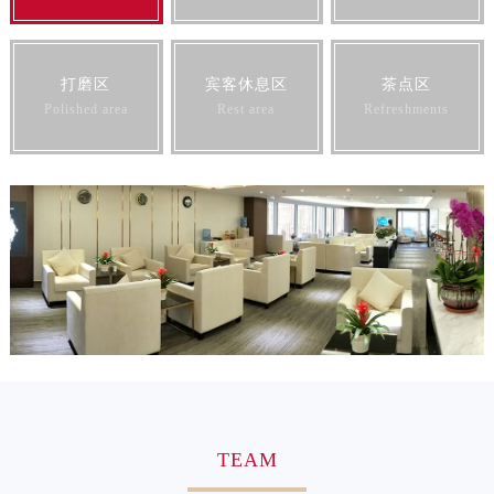
山东省莱芜市文化南路8号银座商城名表维修一楼名表维修帝舵售后服务中心（需提前预约）
山东省临沂市兰山区解放路帝舵售后服务中心（需提前预约）
山东省日照市东港区烟台路帝舵售后服务中心（需提前预约）
打磨区
宾客休息区
茶点区
Polished area
Rest area
Refreshments
山东省泰安市泰山区财源街道泰山大街帝舵售后服务中心（需提前预约）
山东省威海市环翠区新威海路89号振华商厦一楼名表维修帝舵售后服务中心（需提前预约）
山东省潍坊市奎文区东风东街帝舵售后服务中心（需提前预约）
山东省枣庄市滕州市北辛路与善国路交叉口帝舵售后服务中心（需提前预约）
山东省淄博市张店区金晶大道帝舵售后服务中心（需提前预约）
上海市黄浦区南京东路299号宏伊国际广场写字楼8层806室帝舵售后服务中心（需提前预约）
上海市徐汇区虹桥路3号港汇中心2座37层3705室帝舵售后服务中心（需提前预约）
浙江省杭州市上城区钱江路1366号华润大厦A座5层503-5室帝舵售后服务中心（需提前预约）
浙江省湖州市吴兴区劳动路帝舵售后服务中心（需提前预约）
浙江省嘉兴市南湖区广益路705号嘉兴世界贸易中心A座13层1304室帝舵售后服务中心（需提前预约）
浙江省金华市金东区东市南街777号金华万达广场4号楼22楼2209室帝舵售后服务中心（需提前预约）
浙江省丽水市莲都区解放街帝舵售后服务中心（需提前预约）
TEAM
浙江省宁波市江北区大闸南路500号来福士广场办公楼20层2009室帝舵售后服务中心（需提前预约）