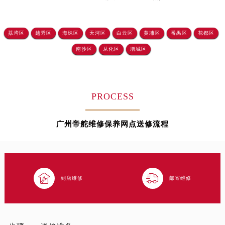
西安市碑林区南关正街88号华侨城长安国际中心E座6楼10室（需提前预约）
海口市龙华区金贸东路5号海口华润大厦B座17层1707室（需提前预约）
荔湾区
越秀区
海珠区
天河区
白云区
黄埔区
番禺区
花都区
唐山市路南区新华东道100号万达广场写字楼A座10层1002室（需提前预约）
南沙区
从化区
增城区
台州市椒江区东海大道1800号腾达中心东1幢20楼2002室（需提前预约）
内蒙古自治区呼和浩特市玉泉区大学西街70号华润万象城写字楼（鄂尔多斯大厦）23层2326室（需提前预约）
甘肃省兰州市七里河区西津西路16号兰州中心写字楼21层2102室（需提前预约）
黑龙江省大庆市萨尔图区会战大街帝舵售后服务中心（需提前预约）
PROCESS
黑龙江省鹤岗市向阳区红军路帝舵售后服务中心（需提前预约）
黑龙江省黑河市爱辉区中央街帝舵售后服务中心（需提前预约）
广州帝舵维修保养网点送修流程
黑龙江省鸡西市鸡冠区红军路帝舵售后服务中心（需提前预约）
黑龙江省佳木斯市向阳区长安路帝舵售后服务中心（需提前预约）
黑龙江省牡丹江市东安区太平路帝舵售后服务中心（需提前预约）


黑龙江省七台河市桃山区大同街帝舵售后服务中心（需提前预约）
到店维修
邮寄维修
黑龙江省齐齐哈尔市龙沙区龙华路帝舵售后服务中心（需提前预约）
黑龙江省双鸭山市尖山区新兴大街帝舵售后服务中心（需提前预约）
黑龙江省绥化市北林区新华街与康庄路交叉口帝舵售后服务中心（需提前预约）