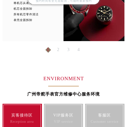
预约时间有变无需取消，可随时重新预约
将机芯从表壳移出
江苏省镇江市京口区中山东路帝舵售后服务中心（需提前预约）
机芯全面拆卸
江西省抚州市临川区赣东大道帝舵售后服务中心（需提前预约）
所有机芯零件清洁
表壳全面拆卸
江西省赣州市章贡区文清路帝舵售后服务中心（需提前预约）
江西省吉安市吉州区井冈山大道帝舵售后服务中心（需提前预约）
江西省景德镇市珠山区珠山中路帝舵售后服务中心（需提前预约）
江西省九江市浔阳区浔阳路帝舵售后服务中心（需提前预约）
1
2
3
4
江西省南昌市红谷滩新区红谷中大道998号绿地双子塔（中央广场）A1座办公楼14层1407室帝舵售后服务中心（需提前预约）
江西省萍乡市安源区萍安北大道与康庄路交叉口帝舵售后服务中心（需提前预约）
江西省上饶市信州区滨江西路帝舵售后服务中心（需提前预约）
江西省新余市渝水区北湖西路帝舵售后服务中心（需提前预约）
ENVIRONMENT
江西省宜春市袁州区中山中路帝舵售后服务中心（需提前预约）
江西省鹰潭市月湖区胜利东路帝舵售后服务中心（需提前预约）
广州帝舵手表官方维修中心服务环境
山东省德州市德城区东风中路帝舵售后服务中心（需提前预约）
山东省东营市东营区济南路帝舵售后服务中心（需提前预约）
宾客接待区
VIP服务区
客服区
山东省济南市历下区经十路11111号华润中心写字楼（万象城）15层1508室帝舵售后服务中心（需提前预约）
Reception area
VIP service
Customer service
山东省济宁市任城区太白楼路帝舵售后服务中心（需提前预约）