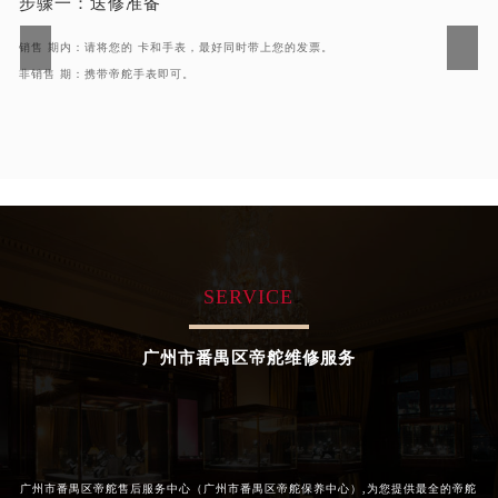
步骤一：
送修准备
黑龙江省伊春市伊美区通河路帝舵售后服务中心（需提前预约）
销售 期内：请将您的 卡和手表，最好同时带上您的发票。
吉林省白城市洮北区明仁南街帝舵售后服务中心（需提前预约）
非销售 期：携带帝舵手表即可。
吉林省白山市浑江区浑江大街帝舵售后服务中心（需提前预约）
吉林省吉林市船营区河南街帝舵售后服务中心（需提前预约）
吉林省辽源市龙山区人民大街帝舵售后服务中心（需提前预约）
吉林省梅河口市新华街道梅河大街帝舵售后服务中心（需提前预约）
吉林省四平市铁东区紫气大路与南九经街交汇处帝舵售后服务中心（需提前预约）
吉林省松原市宁江区五环大街帝舵售后服务中心（需提前预约）
吉林省通化市东昌区环通乡江南大街帝舵售后服务中心（需提前预约）
SERVICE
吉林省延边市延吉市解放路帝舵售后服务中心（需提前预约）
辽宁省鞍山市铁东区站前街帝舵售后服务中心（需提前预约）
广州市番禺区帝舵维修服务
辽宁省本溪市平山区胜利路帝舵售后服务中心（需提前预约）
辽宁省朝阳市双塔区新华路帝舵售后服务中心（需提前预约）
辽宁省丹东市振兴区七经街帝舵售后服务中心（需提前预约）
辽宁省抚顺市新抚区东一路帝舵售后服务中心（需提前预约）
辽宁省阜新市海州区解放大街帝舵售后服务中心（需提前预约）
广州市番禺区帝舵售后服务中心（广州市番禺区帝舵保养中心）,为您提供最全的帝舵