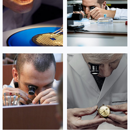
Guangzhou Tudor Maintain center
Guangzhou Tudor Maintain center
广东省惠州市惠城区江北文昌一路7号华贸大厦1座30层3005室帝舵售后服务中心（需提前预约）
广东省江门市蓬江区广场西路帝舵售后服务中心（需提前预约）
广东省揭阳市榕城进贤门步行街帝舵售后服务中心（需提前预约）


广州市天河区帝舵售后
广州市荔湾区帝舵保养
广东省茂名市电白区水东街道迎宾大道帝舵售后服务中心（需提前预约）
广东省梅州市梅江区金燕大道帝舵售后服务中心（需提前预约）
广东省清远市清城区湖西路帝舵售后服务中心（需提前预约）
广东省汕头市龙湖区长平路帝舵售后服务中心（需提前预约）
杰登·奥斯卡里昂
查尔斯·彼得艾伯特
广东省汕尾市城区香洲街道园林社区翠园街帝舵售后服务中心（需提前预约）
资深帝舵技师
资深帝舵技师
广东省韶关市武江区芙蓉新区与老城中心交汇处帝舵售后服务中心（需提前预约）
是广州市越秀区帝舵售后中心
是广州海珠区帝舵售后服务中心
(广州帝舵维修保养网点)
(广州帝舵售后服务中心)
广东省深圳市罗湖区深南东路5001号华润大厦17层1701室帝舵售后服务中心（需提前预约）
的高级技师之一
的高级技师之一
广东省阳江市江城区东风一路帝舵售后服务中心（需提前预约）
Guangzhou Tudor Maintain center
Guangzhou Tudor Maintain center
广东省云浮市云城区金山路帝舵售后服务中心（需提前预约）
广东省湛江市赤坎区观海北路帝舵售后服务中心（需提前预约）


广州越秀区帝舵维修售后
广州海珠区帝舵维修
广东省肇庆市端州区信安大道与砚都大道交汇处帝舵售后服务中心（需提前预约）
广西壮族自治区百色市右江区中山二路帝舵售后服务中心（需提前预约）
广西壮族自治区北海市海城区北京路帝舵售后服务中心（需提前预约）