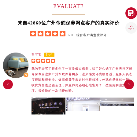
EVALUATE
河南省濮阳市大华龙区开州路绿城路交叉口帝舵售后服务中心（需提前预约）

河南省三门峡市湖滨区和平路帝舵售后服务中心（需提前预约）
42860
来自
位广州帝舵保养网点客户的真实评价
河南省商丘市梁园区神火大道帝舵售后服务中心（需提前预约）

河南省新乡市红旗区人民路帝舵售后服务中心（需提前预约）





5.0
综合客户满意度评分
河南省信阳市浉河区东方红大道帝舵售后服务中心（需提前预约）
河南省许昌市魏都区建安大道与八龙路交叉口帝舵售后服务中心（需提前预约）
Lv6
熊宝宝
河南省郑州市二七区民主路10号华润大厦29层2905室帝舵售后服务中心（需提前预约）





河南省周口市川汇区七一路帝舵售后服务中心（需提前预约）
我的手表买了很多年了一直没做过保养，找了好久选了广州天河区维
河南省驻马店市驿城区乐山大道与置地大道交叉口帝舵售后服务中心（需提前预约）
修保养店这家广州帝舵保养网点，进来感觉环境很舒适，服务人员态
度很随和很专业。做完保养手表走时也很精准，外观也是焕然一新。
湖北省鄂州市鄂城区文星大道帝舵售后服务中心（需提前预约）
收费方面也是很合理，并且师傅还细心地告知了一些使用的注意事
<
>
项。很愉快的一次消费体验。
湖北省黄冈市黄州区赤壁大道帝舵售后服务中心（需提前预约）
湖北省黄石市黄石港区武汉路帝舵售后服务中心（需提前预约）
湖北省荆门市东宝中天街步行街帝舵售后服务中心（需提前预约）
湖北省荆州市荆州区荆中路帝舵售后服务中心（需提前预约）
湖北省十堰市茅箭区人民北路帝舵售后服务中心（需提前预约）
湖北省随州市曾都区青年路帝舵售后服务中心（需提前预约）