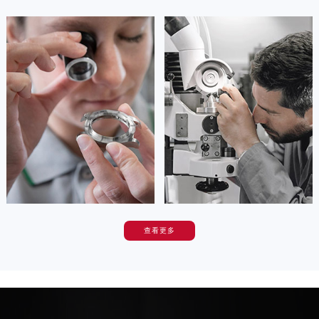
广西壮族自治区崇左市江州区石景林街道友谊大道与丽川路交汇处帝舵售后服务中心（需提前预约）
广西壮族自治区防城港市港口区金花茶大道帝舵售后服务中心（需提前预约）
安尼塔·阿普里尔
贝亚特·布兰奇
广西壮族自治区贵港市港北区港城街道布山大道与仙衣路交叉口帝舵售后服务中心（需提前预约）
资深帝舵技师
资深帝舵技师
是广州白云区帝舵售后服务中心
是广州黄浦区保养维修中心帝舵售后服
广西壮族自治区桂林市秀峰区红岭路帝舵售后服务中心（需提前预约）
(广州帝舵手表维修)
务中心
的高级技师之一
(广州帝舵手表官方维修中心)
广西壮族自治区河池市金城江区金城江街道朝阳路帝舵售后服务中心（需提前预约）
Guangzhou Tudor Maintain center
的高级技师之一
Guangzhou Tudor Maintain center
广西壮族自治区贺州市八步区城东街道灵峰南路帝舵售后服务中心（需提前预约）
广西壮族自治区来宾市兴宾区桂中大道帝舵售后服务中心（需提前预约）

广州白云区帝舵手表维修
广西壮族自治区柳州市城中区中山中路帝舵售后服务中心（需提前预约）

广州黄浦区帝舵官方售后
广西壮族自治区钦州市钦南区金海湾东大街帝舵售后服务中心（需提前预约）
广西壮族自治区梧州市万秀区龙湖镇高旺路帝舵售后服务中心（需提前预约）
广西壮族自治区玉林市玉州区金玉路帝舵售后服务中心（需提前预约）
查看更多
海南省儋州市儋州市那大镇兰洋北路帝舵售后服务中心（需提前预约）
卡罗琳·卡桑德拉
辛迪·克莱门特
海南省东方市八所镇解放西路帝舵售后服务中心（需提前预约）
资深帝舵技师
资深帝舵技师
是广州番禺区帝舵售后服务中心
是广州花都区帝舵售后服务中心
海南省琼海市嘉积镇东风路帝舵售后服务中心（需提前预约）
(广州帝舵手表官方维修中心)
(广州帝舵手表维修服务中心)
的高级技师之一
的高级技师之一
海南省三沙市西沙区西沙群岛永兴岛北京路帝舵售后服务中心（需提前预约）
Guangzhou Tudor Maintain center
Guangzhou Tudor Maintain center
海南省三亚市吉阳区迎宾路帝舵售后服务中心（需提前预约）