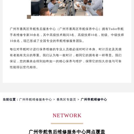
大连市中山区人民路15号国际金融大厦7层G室（需提前预约）
佛山市禅城区季华五路57号万科金融中心C座12层1205室（需提前预约）
东莞市东城街道鸿福东路1号民盈国贸中心T1写字楼9层907室（需提前预约）
广州市番禺区帝舵售后服务中心（广州市番禺区帝舵保养中心）拥有Tudor帝舵
无锡市梁溪区人民中路139号恒隆广场写字楼1座11层1104室（需提前预约）
手表维修专家30余名，其中高级技术顾问3名、高级技师10名，初级、中级技师
南通市崇川区工农路57号圆融广场写字楼16层1603室（需提前预约）
10余名，现已形成了全国专业的帝舵维修服务团队。
苏州市苏州工业园区星港街199号苏州中心办公楼C座22层08室（需提前预约）
每位对帝舵时计进行保养维修的专业人员都必须对时计本身、时计历史及其拥
有者抱有充分的尊重。我们认为每一枚时计，都同它的拥有者一样尊贵。我们
武汉市江汉区解放大道686号世界贸易大厦38层09室（需提前预约）
保证，您的腕表会得到始终如一的精心保养与维护，保障它的恒久价值与可靠
南宁市青秀区金湖路59号地王大厦12楼1224室（需提前预约）
性能得以世代相传。
合肥市蜀山区潜山路111号万象城华润大厦B座12楼03室（需提前预约）
泉州市丰泽区宝洲路729号浦西万达中心写字楼A座7楼709室（需提前预约）
青岛市南区山东路6号华润大厦B座22层04室（需提前预约）
烟台市芝罘区胜利路139号万达金融中心A座907室（需提前预约）
当前位置：
广州帝舵维修服务中心
>
番禺区专题页
> 广州帝舵维修中心
长春市朝阳区西安大路727号中银大厦A座(旺进大厦)18层09室（需提前预约）
NETWORK
贵阳市南明区都司高架桥路33号亨特国际金融中心14楼14D（需提前预约）
昆明市盘龙区北京路928号同德昆明广场写字楼10层06室（需提前预约）
石家庄市长安区中山东路39号勒泰中心写字楼B座13层07室（需提前预约）
广州帝舵售后维修服务中心网点覆盖