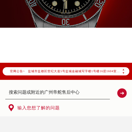
天津市和平区赤峰道136号天津国际金融中心写字楼26层2603室（需提前预约）
上海市徐汇区虹桥路3号港汇中心写字楼2座37层3705室（需提前预约）
上海市黄浦区南京东路299号宏伊国际广场写字楼8层806室（需提前预约）
南京市秦淮区中山南路1号（新街口）南京中心写字楼22层C1-1室（需提前预约）
常州市新北区龙锦路1590号现代传媒中心写字楼5号楼10层1008室（需提前预约）
徐州市鼓楼区淮海东路29号苏宁广场IFC国际金融中心写字楼35层3508室（需提前预约）
扬州市邗江区国展路29号星耀天地写字楼1号楼18层1803室（需提前预约）
盐城市盐都区世纪大道5号盐城金融城写字楼1号楼16层1604室（需提前预约）
▲
官网公告>
泰州市海陵区永定东路399号置地商务中心东塔写字楼（华润万象城）17层1706室（需提前预约）
▼
宁波市江北区大闸南路500号来福士广场办公楼20层2009室（需提前预约）
杭州市上城区钱江路1366号华润大厦写字楼A座5层503-5室（需提前预约）
金华市金东区东市南街777号金华万达广场写字楼4号楼22层2209室（需提前预约）
绍兴市越城区胜利东路379号世茂天际中心写字楼8层805室（需提前预约）

输入您想了解的问题
嘉兴市南湖区广益路705号嘉兴世界贸易中心写字楼A座13层1304室（需提前预约）
南昌市红谷滩新区红谷中大道998号绿地双子塔（中央广场）A1座办公楼14层07室（需提前预约）
济南市历下区经十路11111号华润中心写字楼（万象城）15层1508室（需提前预约）