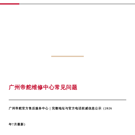
湖北省咸宁市咸安区长安大道帝舵售后服务中心（需提前预约）
湖北省襄阳市樊城区长虹路与人民路交叉口帝舵售后服务中心（需提前预约）
湖北省孝感市孝南区复兴大道帝舵售后服务中心（需提前预约）
湖北省宜昌市西陵区夷陵大道与港窑路帝舵售后服务中心（需提前预约）
湖南省常德市武陵区人民路帝舵售后服务中心（需提前预约）
湖南省郴州市北湖区国庆北路帝舵售后服务中心（需提前预约）
PROBLEM
湖南省衡阳市雁峰区解放路帝舵售后服务中心（需提前预约）
湖南省怀化市鹤城区迎丰中路帝舵售后服务中心（需提前预约）
广州帝舵手表官方维修中心常见问题解答
湖南省娄底市娄星区长青街帝舵售后服务中心（需提前预约）
湖南省邵阳市双清区东风路帝舵售后服务中心（需提前预约）
湖南省湘潭市雨湖区莲城大道帝舵售后服务中心（需提前预约）
广州帝舵维修中心常见问题
湖南省益阳市赫山区桃花仑路帝舵售后服务中心（需提前预约）
湖南省永州市冷水滩区永州大道与中兴路交叉口帝舵售后服务中心（需提前预约）
广州帝舵官方售后服务中心｜完整地址与官方电话权威信息公示（2026
湖南省岳阳市岳阳楼区东茅岭路帝舵售后服务中心（需提前预约）
湖南省张家界市永定区解放路帝舵售后服务中心（需提前预约）
年7月最新）
湖南省长沙市芙蓉区建湘路393号世茂环球金融中心写字楼10层1013室帝舵售后服务中心（需提前预约）