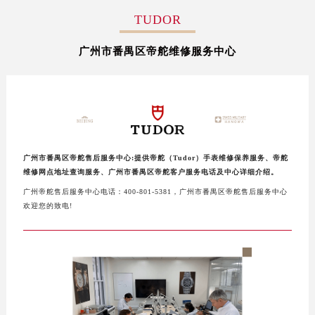
广州市天河区天河路230号万菱汇国际中心写字楼A塔7层704室（需提前预约）
TUDOR
广州市越秀区环市东路371-375号世界贸易中心大厦南塔写字楼15层07室（需提前预约）
广州市番禺区帝舵维修服务中心
深圳市罗湖区深南东路5001号华润大厦写字楼17层1701室（需提前预约）
惠州市惠城区江北文昌一路7号华贸大厦写字楼1座30层05室（需提前预约）
厦门市思明区湖滨东路95号华润大厦写字楼B座11层1104室（需提前预约）
福州市鼓楼区五四路128-1号恒力城写字楼15层03室（需提前预约）
成都市锦江区人民东路6号SAC东原中心写字楼24层2406B室（需提前预约）
重庆市江北区观音桥步行街2号融恒时代广场写字楼9层902室（需提前预约）
广州市番禺区帝舵售后服务中心:提供帝舵（Tudor）手表维修保养服务、帝舵
长沙市芙蓉区定王台街道建湘路393号世茂环球金融中心写字楼（芙蓉广场）10层13室（需提前预约）
维修网点地址查询服务、广州市番禺区帝舵客户服务电话及中心详细介绍。
郑州市二七区铭功路10号华润大厦写字楼29层2905室（需提前预约）
广州帝舵售后服务中心电话：400-801-5381，广州市番禺区帝舵售后服务中心
欢迎您的致电!
太原市迎泽区解放路15号亨得利名表服务中心（品牌授权店）3层整层（需提前预约）
沈阳市沈河区中街路137号亨得利名表服务中心（品牌授权店）1层整层（需提前预约）
沈阳市沈河区中街路83号亨得利名表服务中心（品牌授权店）1层整层（需提前预约）
乌鲁木齐市天山区红山路26号时代广场（CCMALL）C座17层17-B（需提前预约）
温州市鹿城区锦绣路1067号置信广场10层1015室（需提前预约）
哈尔滨市道里区友谊西路600号富力中心T2座写字楼29层03室（需提前预约）