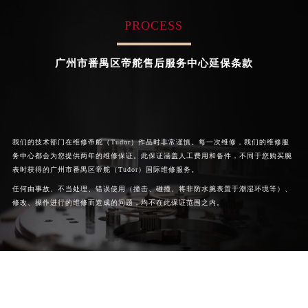
海南省万宁市万城镇解放路帝舵售后服务中心（需提前预约）
PROCESS
海南省文昌市文城镇教育东路帝舵售后服务中心（需提前预约）


广州番禺区帝舵手表官方
广州花都区帝舵售后
海南省五指山市通什镇三月三大道帝舵售后服务中心（需提前预约）
广州市番禺区帝舵售后服务中心延保条款
香港特别行政区尖沙咀区油尖旺区广东道帝舵售后服务中心（需提前预约）
香港特别行政区金钟区中西区金钟道帝舵售后服务中心（需提前预约）
香港特别行政区九龙区油尖旺区弥敦道帝舵售后服务中心（需提前预约）
香港特别行政区铜锣湾区湾仔区轩尼诗道帝舵售后服务中心（需提前预约）
我们的技术部门在维修帝舵（Tudor）作品时非常谨慎。每一次维修，我们的维修服
河南省安阳市文峰区解放大道帝舵售后服务中心（需提前预约）
务中心都会为您提供两年的维修保证。此保证涵盖人工费用和备件，不同于您购买腕
河南省鹤壁市淇滨区九州路帝舵售后服务中心（需提前预约）
表时获得的广州市番禺区帝舵（Tudor）国际维修服务。
河南省济源市沁园街道济水大道帝舵售后服务中心（需提前预约）
任何由事故、不当处理、错误使用（撞击、碰撞、将非防水腕表置于潮湿环境等）、
修改、操作进行的维修而造成的问题，均不在此保证范围之内。
河南省焦作市解放区解放路帝舵售后服务中心（需提前预约）
河南省开封市鼓楼区中山路帝舵售后服务中心（需提前预约）
河南省洛阳市西工区中州中路与解放路交叉口帝舵售后服务中心（需提前预约）
河南省漯河市源汇区交通路帝舵售后服务中心（需提前预约）
河南省南阳市宛城区范蠡东路与南都路交叉口帝舵售后服务中心（需提前预约）
河南省平顶山市卫东区建设路帝舵售后服务中心（需提前预约）