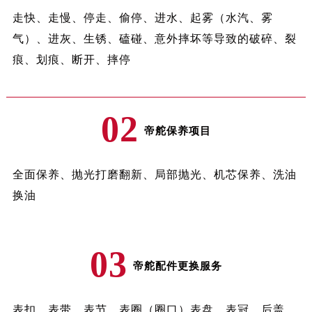
内蒙古自治区呼伦贝尔市海拉尔区中央街帝舵售后服务中心（需提前预约）
走快、走慢、停走、偷停、进水、起雾（水汽、雾
内蒙古自治区通辽市科尔沁区明仁大街帝舵售后服务中心（需提前预约）
气）、进灰、生锈、磕碰、意外摔坏等导致的破碎、裂
内蒙古自治区乌海市海勃湾区人民南路帝舵售后服务中心（需提前预约）
痕、划痕、断开、摔停
内蒙古自治区乌兰察布市集宁区恩和大街帝舵售后服务中心（需提前预约）
内蒙古自治区锡林郭勒盟市锡林浩特市光明街与额尔敦路交叉口帝舵售后服务中心（需提前预约）
内蒙古自治区兴安盟市乌兰浩特市兴安大街帝舵售后服务中心（需提前预约）
02
帝舵保养项目
山西省大同市平城区迎宾街帝舵售后服务中心（需提前预约）
山西省晋城市城区黄华街帝舵售后服务中心（需提前预约）
山西省晋中市榆次区顺城街帝舵售后服务中心（需提前预约）
全面保养、抛光打磨翻新、局部抛光、机芯保养、洗油
山西省临汾市尧都区解放路帝舵售后服务中心（需提前预约）
换油
山西省吕梁市离石区永宁中路与建设街交叉口帝舵售后服务中心（需提前预约）
山西省朔州市朔城区怡西路与鄯阳西街交汇处帝舵售后服务中心（需提前预约）
山西省忻州市忻府区和平东街与七一南路交叉口帝舵售后服务中心（需提前预约）
03
帝舵配件更换服务
山西省阳泉市郊区平阳东街与新城大道交叉口帝舵售后服务中心（需提前预约）
山西省运城市盐湖区河东街帝舵售后服务中心（需提前预约）
山西省长治市潞州区英雄中路帝舵售后服务中心（需提前预约）
表扣、表带、表节、表圈（圈口）表盘、表冠、后盖、