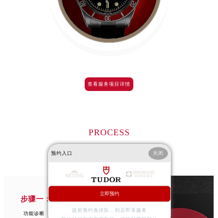
安徽省宣城市宣州区叠嶂西路帝舵售后服务中心（需提前预约）
福建省龙岩市新罗区九一南路帝舵售后服务中心（需提前预约）
福建省南平市建阳区人民西路帝舵售后服务中心（需提前预约）
福建省宁德市蕉城区天湖东路帝舵售后服务中心（需提前预约）
福建省莆田市城厢区霞林街道荔华东大道帝舵售后服务中心（需提前预约）
福建省三明市三元区东乾二路帝舵售后服务中心（需提前预约）
查看服务项目详情
福建省漳州市龙文区步港路帝舵售后服务中心（需提前预约）
江苏省常州市新北区龙锦路1590号现代传媒中心5号楼10层1008室帝舵售后服务中心（需提前预约）
江苏省淮安市清江浦区淮海北路帝舵售后服务中心（需提前预约）
PROCESS
江苏省连云港市海州区通灌北路帝舵售后服务中心（需提前预约）
江苏省南京市秦淮区中山南路1号南京中心22层22-C1-C3室帝舵售后服务中心（需提前预约）
预约入口
关闭
广州帝舵保养维修中心流程
江苏省宿迁市宿城区西湖路帝舵售后服务中心（需提前预约）
江苏省泰州市海陵区永定东路399号置地商务中心东塔（华润万象城）17层1706室帝舵售后服务中心（需提前预约）
江苏省徐州市鼓楼区淮海东路29号苏宁广场IFC国际金融中心35层3508室帝舵售后服务中心（需提前预约）
立即预约
步骤一： 诊断与拆卸
江苏省盐城市盐都区世纪大道5号盐城金融城写字楼1号楼16层1604室帝舵售后服务中心（需提前预约）
提前预约免排队，到店即享服务
功能诊断
江苏省扬州市邗江区国展路29号星耀天地写字楼1号楼18层1803室帝舵售后服务中心（需提前预约）