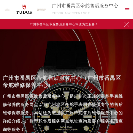
广州市番禺区帝舵售后服务中心

TUDOR MAINTENANCE

广州市番禺区帝舵售后服务中心竭诚为您服务！
广州市番禺区帝舵售后服务中心（广州市番禺区
帝舵维修保养中心）
2026年7月帝舵中国区售后服务网络优化升级公告
广州市番禺区帝舵售后服务中心，是广州市正规的帝舵手表维
2026年7月帝舵全国官方售后客户服务热线：400-801-5381
修保养的服务网点，为广州地区帝舵手表用户提供专业的售后
帝舵官方全国统一服务热线400-801-5381，服务覆盖中国大陆、香港、澳门、台湾全部区域（非大陆需加拨“+86”）
维修保养服务。本站还为您提供广州帝舵售后维修服务中心的
2026年7月帝舵售后服务中心最新网点地址：
详细介绍、广州帝舵售后服务网点地址查询及客户服务电话查
北京市东城区东长安街1号东方广场写字楼W3座6层602室（需提前预约）
询等服务！
北京市朝阳区建国门外大街甲6号华熙国际中心写字楼D座11层1102室（需提前预约）