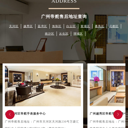
ADDRESS
绍兴市越城区胜利东路379号世茂天际中心写字楼8层805室（需提前预约）
嘉兴市南湖区广益路705号嘉兴世界贸易中心写字楼A座13层1304室（需提前预约）
广州帝舵售后地址查询
南昌市红谷滩新区红谷中大道998号绿地双子塔（中央广场）A1座办公楼14层07室（需提前预约）
天河区
越秀区
荔湾区
海珠区
白云区
黄埔区
番禺区
花都区
济南市历下区经十路11111号华润中心写字楼（万象城）15层1508室（需提前预约）
南沙区
从化区
增城区
广州市天河区天河路230号万菱汇国际中心写字楼A塔7层704室（需提前预约）
广州市越秀区环市东路371-375号世界贸易中心大厦南塔写字楼15层07室（需提前预约）
深圳市罗湖区深南东路5001号华润大厦写字楼17层1701室（需提前预约）
惠州市惠城区江北文昌一路7号华贸大厦写字楼1座30层05室（需提前预约）
厦门市思明区湖滨东路95号华润大厦写字楼B座11层1104室（需提前预约）
福州市鼓楼区五四路128-1号恒力城写字楼15层03室（需提前预约）
成都市锦江区人民东路6号SAC东原中心写字楼24层2406B室（需提前预约）
重庆市江北区观音桥步行街2号融恒时代广场写字楼9层902室（需提前预约）
长沙市芙蓉区定王台街道建湘路393号世茂环球金融中心写字楼（芙蓉广场）10层13室（需提前预约）
郑州市二七区铭功路10号华润大厦写字楼29层2905室（需提前预约）
广州天河区帝舵手表服务中心
广州越秀区帝舵手表服务中


太原市迎泽区解放路15号亨得利名表服务中心（品牌授权店）3层整层（需提前预约）
广州帝舵售后地址：广州市天河区天河路230号万菱汇
广州帝舵售后地址：广州市越
沈阳市沈河区中街路137号亨得利名表服务中心（品牌授权店）1层整层（需提前预约）