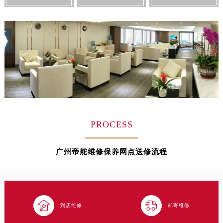
浙江省湖州市吴兴区劳动路帝舵售后服务中心（需提前预约）
浙江省嘉兴市南湖区广益路705号嘉兴世界贸易中心A座13层1304室帝舵售后服务中心（需提前预约）
浙江省金华市金东区东市南街777号金华万达广场4号楼22楼2209室帝舵售后服务中心（需提前预约）
浙江省丽水市莲都区解放街帝舵售后服务中心（需提前预约）
浙江省宁波市江北区大闸南路500号来福士广场办公楼20层2009室帝舵售后服务中心（需提前预约）
浙江省衢州市柯城区上街帝舵售后服务中心（需提前预约）
浙江省绍兴市越城区胜利东路379号世茂天际中心写字楼8层805室帝舵售后服务中心（需提前预约）
浙江省舟山市定海区解放东路帝舵售后服务中心（需提前预约）
澳门特别行政区大堂区议事亭前地（新马路）帝舵售后服务中心（需提前预约）
PROCESS
澳门特别行政区风顺堂区南湾大马路帝舵售后服务中心（需提前预约）
澳门特别行政区花地玛堂区关闸广场帝舵售后服务中心（需提前预约）
广州帝舵维修保养网点送修流程
澳门特别行政区花王堂区大三巴商圈帝舵售后服务中心（需提前预约）
澳门特别行政区嘉模堂区官也街帝舵售后服务中心（需提前预约）
澳门省路氹城市金光大道帝舵售后服务中心（需提前预约）
澳门特别行政区望德堂区塔石广场帝舵售后服务中心（需提前预约）


到店维修
邮寄维修
福建省福州市鼓楼区五四路128-1号恒力城写字楼15层03室帝舵售后服务中心（需提前预约）