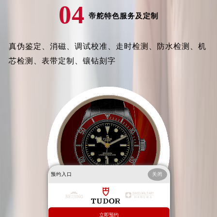
04
安徽省六安市金安区解放中路帝舵售后服务中心（需提前预约）
帝舵特色服务及定制
安徽省马鞍山市雨山区湖南西路帝舵售后服务中心（需提前预约）
安徽省宿州市埇桥区人民中路帝舵售后服务中心（需提前预约）
真伪鉴定、消磁、调试校准、走时检测、防水检测、机
安徽省铜陵市铜官区石城大道帝舵售后服务中心（需提前预约）
芯检测、表带定制、镶钻刻字
安徽省芜湖市镜湖区中山路步行街帝舵售后服务中心（需提前预约）
安徽省宣城市宣州区叠嶂西路帝舵售后服务中心（需提前预约）
福建省龙岩市新罗区九一南路帝舵售后服务中心（需提前预约）
福建省南平市建阳区人民西路帝舵售后服务中心（需提前预约）
福建省宁德市蕉城区天湖东路帝舵售后服务中心（需提前预约）
福建省莆田市城厢区霞林街道荔华东大道帝舵售后服务中心（需提前预约）
福建省三明市三元区东乾二路帝舵售后服务中心（需提前预约）
福建省漳州市龙文区步港路帝舵售后服务中心（需提前预约）
江苏省常州市新北区龙锦路1590号现代传媒中心5号楼10层1008室帝舵售后服务中心（需提前预约）
预约入口
关闭
江苏省淮安市清江浦区淮海北路帝舵售后服务中心（需提前预约）
江苏省连云港市海州区通灌北路帝舵售后服务中心（需提前预约）
江苏省南京市秦淮区中山南路1号南京中心22层22-C1-C3室帝舵售后服务中心（需提前预约）
立即预约