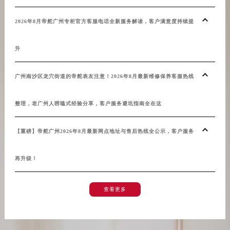
辽宁省本溪市平山区胜利路帝舵售后服务中心（需提前预约）
辽宁省朝阳市双塔区新华路帝舵售后服务中心（需提前预约）
2026年8月帝舵广州专柜官方客服电话全新服务解读，客户满意度持续提
辽宁省丹东市振兴区七经街帝舵售后服务中心（需提前预约）
升
辽宁省抚顺市新抚区东一路帝舵售后服务中心（需提前预约）
辽宁省阜新市海州区解放大街帝舵售后服务中心（需提前预约）
广州南沙区龙穴街道的帝舵表友注意！2026年8月最新维修保养客服热线
辽宁省葫芦岛市连山区中央路帝舵售后服务中心（需提前预约）
辽宁省锦州市古塔区中央大街帝舵售后服务中心（需提前预约）
整理，老广州人唠嗑式经验分享，客户服务避坑指南全在这
辽宁省辽阳市白塔区新运大街帝舵售后服务中心（需提前预约）
辽宁省盘锦市兴隆台区石油大街帝舵售后服务中心（需提前预约）
【重磅】帝舵广州2026年8月最新网点地址与售后热线全公示，客户服务
辽宁省铁岭市银州区南马路帝舵售后服务中心（需提前预约）
辽宁省营口市站前区市府路与渤海大街交叉口帝舵售后服务中心（需提前预约）
再升级！
辽宁省沈阳市沈河区中街路137号亨得利名表维修授权店1楼帝舵售后服务中心（需提前预约）
辽宁省沈阳市沈河区中街路83号亨得利名表维修授权店1楼帝舵售后服务中心（需提前预约）
查看更多
北京市朝阳区建国门外大街甲6号华熙国际中心D座11层1102室帝舵售后服务中心（北京总部）（需提前预约）
北京市东城区东长安街1号王府井东方广场W3座6层602室帝舵售后服务中心（需提前预约）
河北省保定市竞秀区朝阳北大街北国先天下帝舵售后服务中心（需提前预约）