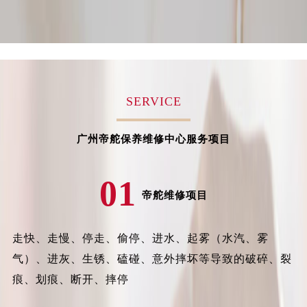
内蒙古自治区阿拉善盟市左旗土尔扈特大街帝舵售后服务中心（需提前预约）
内蒙古自治区巴彦淖尔市临河区新华街帝舵售后服务中心（需提前预约）
内蒙古自治区包头市青山区幸福路甲3号王府井百货名表维修帝舵售后服务中心（需提前预约）
内蒙古自治区赤峰市红山区哈达街帝舵售后服务中心（需提前预约）
内蒙古自治区鄂尔多斯市东胜区伊金霍洛街帝舵售后服务中心（需提前预约）
SERVICE
内蒙古自治区呼伦贝尔市海拉尔区中央街帝舵售后服务中心（需提前预约）
内蒙古自治区通辽市科尔沁区明仁大街帝舵售后服务中心（需提前预约）
广州帝舵保养维修中心服务项目
内蒙古自治区乌海市海勃湾区人民南路帝舵售后服务中心（需提前预约）
内蒙古自治区乌兰察布市集宁区恩和大街帝舵售后服务中心（需提前预约）
01
内蒙古自治区锡林郭勒盟市锡林浩特市光明街与额尔敦路交叉口帝舵售后服务中心（需提前预约）
帝舵维修项目
内蒙古自治区兴安盟市乌兰浩特市兴安大街帝舵售后服务中心（需提前预约）
山西省大同市平城区迎宾街帝舵售后服务中心（需提前预约）
走快、走慢、停走、偷停、进水、起雾（水汽、雾
山西省晋城市城区黄华街帝舵售后服务中心（需提前预约）
气）、进灰、生锈、磕碰、意外摔坏等导致的破碎、裂
山西省晋中市榆次区顺城街帝舵售后服务中心（需提前预约）
山西省临汾市尧都区解放路帝舵售后服务中心（需提前预约）
痕、划痕、断开、摔停
山西省吕梁市离石区永宁中路与建设街交叉口帝舵售后服务中心（需提前预约）