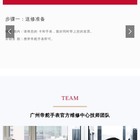
福建省厦门市思明区湖滨东路95号万象城华润大厦B座11层1104室帝舵售后服务中心（需提前预约）
广东省潮州市潮安区新风路与潮汕路交汇处帝舵售后服务中心（需提前预约）
步骤一：
送修准备
广东省广州市天河区天河路230号万菱汇国际中心A塔7层704室帝舵售后服务中心（需提前预约）
广东省广州市越秀区环市东路371-375号世界贸易中心大厦南塔15层1507室帝舵售后服务中心（需提前预约）
销售 期内：请将您的 卡和手表，最好同时带上您的发票。
非销售 期：携带帝舵手表即可。
广东省河源市源城区越王大道帝舵售后服务中心（需提前预约）
广东省惠州市惠城区江北文昌一路7号华贸大厦1座30层3005室帝舵售后服务中心（需提前预约）
广东省江门市蓬江区广场西路帝舵售后服务中心（需提前预约）
广东省揭阳市榕城进贤门步行街帝舵售后服务中心（需提前预约）
广东省茂名市电白区水东街道迎宾大道帝舵售后服务中心（需提前预约）
广东省梅州市梅江区金燕大道帝舵售后服务中心（需提前预约）
广东省清远市清城区湖西路帝舵售后服务中心（需提前预约）
TEAM
广东省汕头市龙湖区长平路帝舵售后服务中心（需提前预约）
广东省汕尾市城区香洲街道园林社区翠园街帝舵售后服务中心（需提前预约）
广州帝舵手表官方维修中心技师团队
广东省韶关市武江区芙蓉新区与老城中心交汇处帝舵售后服务中心（需提前预约）
广东省深圳市罗湖区深南东路5001号华润大厦17层1701室帝舵售后服务中心（需提前预约）
广东省阳江市江城区东风一路帝舵售后服务中心（需提前预约）