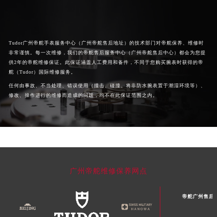
湖北省黄石市黄石港区武汉路帝舵售后服务中心（需提前预约）
湖北省荆门市东宝中天街步行街帝舵售后服务中心（需提前预约）
湖北省荆州市荆州区荆中路帝舵售后服务中心（需提前预约）
Tudor广州帝舵手表服务中心（广州帝舵售后地址）的技术部门对帝舵保养、维修时
湖北省十堰市茅箭区人民北路帝舵售后服务中心（需提前预约）
非常谨慎。每一次维修，我们的帝舵售后服务中心（广州帝舵售后中心）都会为您提
湖北省随州市曾都区青年路帝舵售后服务中心（需提前预约）
供2年的帝舵维修保证。此保证涵盖人工费用和备件，不同于您购买腕表时获得的帝
舵（Tudor）国际维修服务。
湖北省咸宁市咸安区长安大道帝舵售后服务中心（需提前预约）
任何由事故、不当处理、错误使用（撞击、碰撞、将非防水腕表置于潮湿环境等）、
湖北省襄阳市樊城区长虹路与人民路交叉口帝舵售后服务中心（需提前预约）
修改、操作进行的维修而造成的问题，均不在此保证范围之内。
湖北省孝感市孝南区复兴大道帝舵售后服务中心（需提前预约）
湖北省宜昌市西陵区夷陵大道与港窑路帝舵售后服务中心（需提前预约）
湖南省常德市武陵区人民路帝舵售后服务中心（需提前预约）
湖南省郴州市北湖区国庆北路帝舵售后服务中心（需提前预约）
湖南省衡阳市雁峰区解放路帝舵售后服务中心（需提前预约）
湖南省怀化市鹤城区迎丰中路帝舵售后服务中心（需提前预约）
广州帝舵维修保养网点
湖南省娄底市娄星区长青街帝舵售后服务中心（需提前预约）
湖南省邵阳市双清区东风路帝舵售后服务中心（需提前预约）
帝舵广州售后
湖南省湘潭市雨湖区莲城大道帝舵售后服务中心（需提前预约）