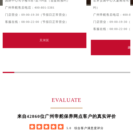
国际中心写字楼A塔7层704室（需提前预约）
世界贸易中心大厦南塔写字楼
沈阳市沈河区中街路83号亨得利名表服务中心（品牌授权店）1层整层（需提前预约）
广州帝舵售后电话：400-801-5381
约）
乌鲁木齐市天山区红山路26号时代广场（CCMALL）C座17层17-B（需提前预约）
门店营业：09:00-19:30（节假日正常营业）
广州帝舵售后电话：400-801
温州市鹿城区锦绣路1067号置信广场10层1015室（需提前预约）
客服在线：08:00-22:00（节假日正常营业）
门店营业：09:00-19:3
哈尔滨市道里区友谊西路600号富力中心T2座写字楼29层03室（需提前预约）
客服在线：08:00-22:0
大连市中山区人民路15号国际金融大厦7层G室（需提前预约）
天河区
佛山市禅城区季华五路57号万科金融中心C座12层1205室（需提前预约）
越
东莞市东城街道鸿福东路1号民盈国贸中心T1写字楼9层907室（需提前预约）
无锡市梁溪区人民中路139号恒隆广场写字楼1座11层1104室（需提前预约）
南通市崇川区工农路57号圆融广场写字楼16层1603室（需提前预约）
苏州市苏州工业园区星港街199号苏州中心办公楼C座22层08室（需提前预约）
武汉市江汉区解放大道686号世界贸易大厦38层09室（需提前预约）
南宁市青秀区金湖路59号地王大厦12楼1224室（需提前预约）
EVALUATE
合肥市蜀山区潜山路111号万象城华润大厦B座12楼03室（需提前预约）
泉州市丰泽区宝洲路729号浦西万达中心写字楼A座7楼709室（需提前预约）
42860
来自
位广州帝舵保养网点客户的真实评价
青岛市南区山东路6号华润大厦B座22层04室（需提前预约）





5.0
综合客户满意度评分
烟台市芝罘区胜利路139号万达金融中心A座907室（需提前预约）