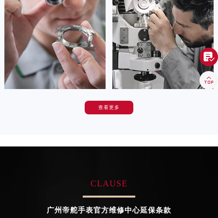
(广州帝舵手表维修)
务中心
河南省开封市鼓楼区中山路帝舵售后服务中心（需提前预约）
的高级技师之一
(广州帝舵手表官方维修中心)
Guangzhou Tudor Maintain center
的高级技师之一
河南省洛阳市西工区中州中路与解放路交叉口帝舵售后服务中心（需提前预约）
Guangzhou Tudor Maintain center
河南省漯河市源汇区交通路帝舵售后服务中心（需提前预约）
河南省南阳市宛城区范蠡东路与南都路交叉口帝舵售后服务中心（需提前预约）

广州白云区帝舵手表维修


河南省平顶山市卫东区建设路帝舵售后服务中心（需提前预约）
广州黄浦区帝舵官方售后
河南省濮阳市大华龙区开州路绿城路交叉口帝舵售后服务中心（需提前预约）

河南省三门峡市湖滨区和平路帝舵售后服务中心（需提前预约）
河南省商丘市梁园区神火大道帝舵售后服务中心（需提前预约）
查看更多
卡罗琳·卡桑德拉
辛迪·克莱门特
河南省新乡市红旗区人民路帝舵售后服务中心（需提前预约）
资深帝舵技师
资深帝舵技师
河南省信阳市浉河区东方红大道帝舵售后服务中心（需提前预约）
是广州番禺区帝舵售后服务中心
是广州花都区帝舵售后服务中心
(广州帝舵手表官方维修中心)
(广州帝舵手表维修服务中心)
河南省许昌市魏都区建安大道与八龙路交叉口帝舵售后服务中心（需提前预约）
的高级技师之一
的高级技师之一
河南省郑州市二七区民主路10号华润大厦29层2905室帝舵售后服务中心（需提前预约）
Guangzhou Tudor Maintain center
Guangzhou Tudor Maintain center
河南省周口市川汇区七一路帝舵售后服务中心（需提前预约）
CLAUSE
河南省驻马店市驿城区乐山大道与置地大道交叉口帝舵售后服务中心（需提前预约）


广州番禺区帝舵手表官方
广州花都区帝舵售后
湖北省鄂州市鄂城区文星大道帝舵售后服务中心（需提前预约）
广州帝舵手表官方维修中心延保条款
湖北省黄冈市黄州区赤壁大道帝舵售后服务中心（需提前预约）