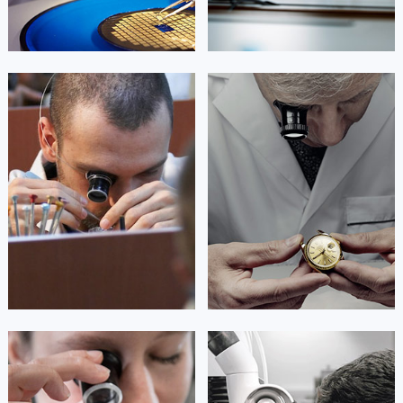
海南省儋州市儋州市那大镇兰洋北路帝舵售后服务中心（需提前预约）
海南省东方市八所镇解放西路帝舵售后服务中心（需提前预约）
海南省琼海市嘉积镇东风路帝舵售后服务中心（需提前预约）
海南省三沙市西沙区西沙群岛永兴岛北京路帝舵售后服务中心（需提前预约）
杰登·奥斯卡里昂
查尔斯·彼得艾伯特
海南省三亚市吉阳区迎宾路帝舵售后服务中心（需提前预约）
资深帝舵技师
资深帝舵技师
是广州市越秀区帝舵售后中心
是广州海珠区帝舵售后服务中心
海南省万宁市万城镇解放路帝舵售后服务中心（需提前预约）
(广州帝舵维修保养网点)
(广州帝舵售后服务中心)
的高级技师之一
的高级技师之一
海南省文昌市文城镇教育东路帝舵售后服务中心（需提前预约）
Guangzhou Tudor Maintain center
Guangzhou Tudor Maintain center
海南省五指山市通什镇三月三大道帝舵售后服务中心（需提前预约）
香港特别行政区尖沙咀区油尖旺区广东道帝舵售后服务中心（需提前预约）
香港特别行政区金钟区中西区金钟道帝舵售后服务中心（需提前预约）


广州越秀区帝舵维修售后
广州海珠区帝舵维修
香港特别行政区九龙区油尖旺区弥敦道帝舵售后服务中心（需提前预约）
香港特别行政区铜锣湾区湾仔区轩尼诗道帝舵售后服务中心（需提前预约）
河南省安阳市文峰区解放大道帝舵售后服务中心（需提前预约）
河南省鹤壁市淇滨区九州路帝舵售后服务中心（需提前预约）
安尼塔·阿普里尔
贝亚特·布兰奇
河南省济源市沁园街道济水大道帝舵售后服务中心（需提前预约）
资深帝舵技师
资深帝舵技师
河南省焦作市解放区解放路帝舵售后服务中心（需提前预约）
是广州白云区帝舵售后服务中心
是广州黄浦区保养维修中心帝舵售后服