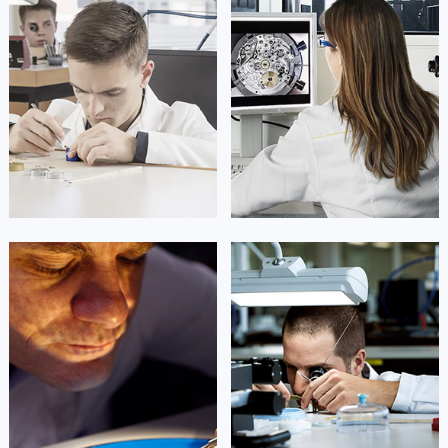
广东省云浮市云城区金山路帝舵售后服务中心（需提前预约）
广东省湛江市赤坎区观海北路帝舵售后服务中心（需提前预约）
广东省肇庆市端州区信安大道与砚都大道交汇处帝舵售后服务中心（需提前预约）
广西壮族自治区百色市右江区中山二路帝舵售后服务中心（需提前预约）
广西壮族自治区北海市海城区北京路帝舵售后服务中心（需提前预约）
广西壮族自治区崇左市江州区石景林街道友谊大道与丽川路交汇处帝舵售后服务中心（需提前预约）
广西壮族自治区防城港市港口区金花茶大道帝舵售后服务中心（需提前预约）
广西壮族自治区贵港市港北区港城街道布山大道与仙衣路交叉口帝舵售后服务中心（需提前预约）
广西壮族自治区桂林市秀峰区红岭路帝舵售后服务中心（需提前预约）
广西壮族自治区河池市金城江区金城江街道朝阳路帝舵售后服务中心（需提前预约）
凯罗尔·切尔西
达芙妮·克劳迪娅
广西壮族自治区贺州市八步区城东街道灵峰南路帝舵售后服务中心（需提前预约）
资深帝舵技师
资深帝舵技师
是广州市天河区帝舵售后服务中心
是广州市荔湾区帝舵售后服务中心
广西壮族自治区来宾市兴宾区桂中大道帝舵售后服务中心（需提前预约）
(广州帝舵手表官方维修中心)
(广州帝舵维修保养中心)
的高级技师之一
的高级技师之一
广西壮族自治区柳州市城中区中山中路帝舵售后服务中心（需提前预约）
Guangzhou Tudor Maintain center
Guangzhou Tudor Maintain center
广西壮族自治区钦州市钦南区金海湾东大街帝舵售后服务中心（需提前预约）
广西壮族自治区梧州市万秀区龙湖镇高旺路帝舵售后服务中心（需提前预约）


广州市天河区帝舵售后
广州市荔湾区帝舵保养
广西壮族自治区玉林市玉州区金玉路帝舵售后服务中心（需提前预约）