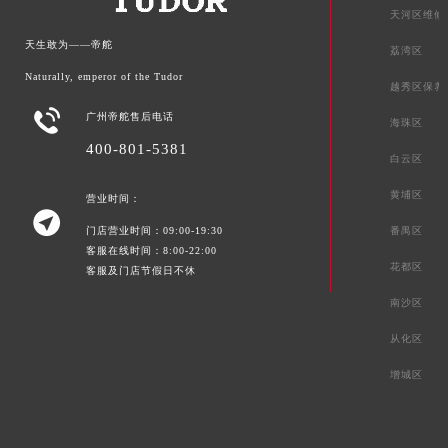
湖南省益阳市赫山区桃花仑路帝舵售后服务中心（需提前预约）
天河区维修
湖南省永州市冷水滩区永州大道与中兴路交叉口帝舵售后服务中心（需提前预约）
天生敢为——帝舵
荔湾区
湖南省岳阳市岳阳楼区东茅岭路帝舵售后服务中心（需提前预约）
Naturally, emperor of the Tudor
越秀区保养
湖南省张家界市永定区解放路帝舵售后服务中心（需提前预约）

广州帝舵售后电话
海珠区
湖南省长沙市芙蓉区建湘路393号世茂环球金融中心写字楼10层1013室帝舵售后服务中心（需提前预约）
400-801-5381
湖南省株洲市芦淞区建设南路帝舵售后服务中心（需提前预约）
白云区
甘肃省白银市白银区北京路帝舵售后服务中心（需提前预约）
黄埔区
营业时间：
甘肃省定西市安定区解放路帝舵售后服务中心（需提前预约）

番禺区
门店营业时间：09:00-19:30
甘肃省敦煌市沙州镇阳关中路帝舵售后服务中心（需提前预约）
客服在线时间：8:00-22:00
甘肃省合作市人民街帝舵售后服务中心（需提前预约）
花都区
客服及门店节假日不休
甘肃省嘉峪关市雄关区新华中路帝舵售后服务中心（需提前预约）
南沙区
甘肃省金昌市金川区北京路帝舵售后服务中心（需提前预约）
从化区
甘肃省酒泉市肃州区西大街帝舵售后服务中心（需提前预约）
增城区
甘肃省临夏市城南街道团结路帝舵售后服务中心（需提前预约）
甘肃省陇南市武都区人民路帝舵售后服务中心（需提前预约）
甘肃省平凉市崆峒区西大街帝舵售后服务中心（需提前预约）