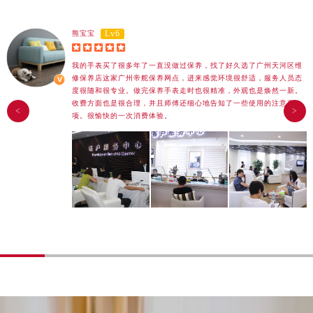
长春市朝阳区西安大路727号中银大厦A座(旺进大厦)18层09室（需提前预约）
贵阳市南明区都司高架桥路33号亨特国际金融中心14楼14D（需提前预约）
Lv6
熊宝宝





昆明市盘龙区北京路928号同德昆明广场写字楼10层06室（需提前预约）
我的手表买了很多年了一直没做过保养，找了好久选了广州天河区维
石家庄市长安区中山东路39号勒泰中心写字楼B座13层07室（需提前预约）
修保养店这家广州帝舵保养网点，进来感觉环境很舒适，服务人员态
西安市碑林区南关正街88号华侨城长安国际中心E座6楼10室（需提前预约）
度很随和很专业。做完保养手表走时也很精准，外观也是焕然一新。
收费方面也是很合理，并且师傅还细心地告知了一些使用的注意事
海口市龙华区金贸东路5号海口华润大厦B座17层1707室（需提前预约）
<
>
项。很愉快的一次消费体验。
唐山市路南区新华东道100号万达广场写字楼A座10层1002室（需提前预约）
台州市椒江区东海大道1800号腾达中心东1幢20楼2002室（需提前预约）
内蒙古自治区呼和浩特市玉泉区大学西街70号华润万象城写字楼（鄂尔多斯大厦）23层2326室（需提前预约）
甘肃省兰州市七里河区西津西路16号兰州中心写字楼21层2102室（需提前预约）
重庆市解放碑渝中区民权路28号英利国际金融中心写字楼20层01室（需提前预约）
黑龙江省大庆市萨尔图区会战大街帝舵售后服务中心（需提前预约）
黑龙江省鹤岗市向阳区红军路帝舵售后服务中心（需提前预约）
黑龙江省黑河市爱辉区中央街帝舵售后服务中心（需提前预约）
黑龙江省鸡西市鸡冠区红军路帝舵售后服务中心（需提前预约）
黑龙江省佳木斯市向阳区长安路帝舵售后服务中心（需提前预约）