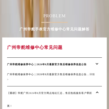
黑龙江省牡丹江市东安区太平路帝舵售后服务中心（需提前预约）
黑龙江省七台河市桃山区大同街帝舵售后服务中心（需提前预约）
PROBLEM
黑龙江省齐齐哈尔市龙沙区龙华路帝舵售后服务中心（需提前预约）
黑龙江省双鸭山市尖山区新兴大街帝舵售后服务中心（需提前预约）
广州帝舵手表官方维修中心常见问题解答
黑龙江省绥化市北林区新华街与康庄路交叉口帝舵售后服务中心（需提前预约）
黑龙江省伊春市伊美区通河路帝舵售后服务中心（需提前预约）
吉林省白城市洮北区明仁南街帝舵售后服务中心（需提前预约）
广州帝舵维修中心常见问题
吉林省白山市浑江区浑江大街帝舵售后服务中心（需提前预约）
吉林省吉林市船营区河南街帝舵售后服务中心（需提前预约）
吉林省辽源市龙山区人民大街帝舵售后服务中心（需提前预约）
广州帝舵维修保养中心｜2026年8月最新官方售后维修保养信息公告
吉林省梅河口市新华街道梅河大街帝舵售后服务中心（需提前预约）
广州帝舵维修保养中心｜2026年8月最新官方售后维修保养信息公告...
详情
吉林省四平市铁东区紫气大路与南九经街交汇处帝舵售后服务中心（需提前预约）
>
吉林省松原市宁江区五环大街帝舵售后服务中心（需提前预约）
吉林省通化市东昌区环通乡江南大街帝舵售后服务中心（需提前预约）
【重磅】帝舵广州2026年8月官方网点地址汇总，售后热线服务客户零距
吉林省延边市延吉市解放路帝舵售后服务中心（需提前预约）
辽宁省鞍山市铁东区站前街帝舵售后服务中心（需提前预约）
离！