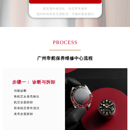
江苏省宿迁市宿城区西湖路帝舵售后服务中心（需提前预约）
提前预约免排队，到店即享服务
江苏省泰州市海陵区永定东路399号置地商务中心东塔（华润万象城）17层1706室帝舵售后服务中心（需提前预约）
查看服务项目详情
预约时间有变无需取消，可随时重新预约
江苏省徐州市鼓楼区淮海东路29号苏宁广场IFC国际金融中心35层3508室帝舵售后服务中心（需提前预约）
江苏省盐城市盐都区世纪大道5号盐城金融城写字楼1号楼16层1604室帝舵售后服务中心（需提前预约）
江苏省扬州市邗江区国展路29号星耀天地写字楼1号楼18层1803室帝舵售后服务中心（需提前预约）
PROCESS
江苏省镇江市京口区中山东路帝舵售后服务中心（需提前预约）
江西省抚州市临川区赣东大道帝舵售后服务中心（需提前预约）
广州帝舵保养维修中心流程
江西省赣州市章贡区文清路帝舵售后服务中心（需提前预约）
江西省吉安市吉州区井冈山大道帝舵售后服务中心（需提前预约）
江西省景德镇市珠山区珠山中路帝舵售后服务中心（需提前预约）
步骤一： 诊断与拆卸
江西省九江市浔阳区浔阳路帝舵售后服务中心（需提前预约）
功能诊断
江西省南昌市红谷滩新区红谷中大道998号绿地双子塔（中央广场）A1座办公楼14层1407室帝舵售后服务中心（需提前预约）
将机芯从表壳移出
江西省萍乡市安源区萍安北大道与康庄路交叉口帝舵售后服务中心（需提前预约）
机芯全面拆卸
所有机芯零件清洁
江西省上饶市信州区滨江西路帝舵售后服务中心（需提前预约）
表壳全面拆卸
江西省新余市渝水区北湖西路帝舵售后服务中心（需提前预约）
江西省宜春市袁州区中山中路帝舵售后服务中心（需提前预约）