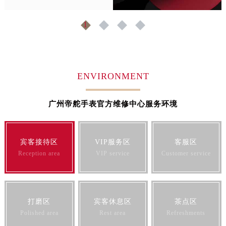
江西省鹰潭市月湖区胜利东路帝舵售后服务中心（需提前预约）
山东省德州市德城区东风中路帝舵售后服务中心（需提前预约）
1
2
3
4
山东省东营市东营区济南路帝舵售后服务中心（需提前预约）
山东省济南市历下区经十路11111号华润中心写字楼（万象城）15层1508室帝舵售后服务中心（需提前预约）
山东省济宁市任城区太白楼路帝舵售后服务中心（需提前预约）
ENVIRONMENT
山东省莱芜市文化南路8号银座商城名表维修一楼名表维修帝舵售后服务中心（需提前预约）
山东省临沂市兰山区解放路帝舵售后服务中心（需提前预约）
广州帝舵手表官方维修中心服务环境
山东省日照市东港区烟台路帝舵售后服务中心（需提前预约）
山东省泰安市泰山区财源街道泰山大街帝舵售后服务中心（需提前预约）
山东省威海市环翠区新威海路89号振华商厦一楼名表维修帝舵售后服务中心（需提前预约）
宾客接待区
VIP服务区
客服区
山东省潍坊市奎文区东风东街帝舵售后服务中心（需提前预约）
Reception area
VIP service
Customer service
山东省枣庄市滕州市北辛路与善国路交叉口帝舵售后服务中心（需提前预约）
山东省淄博市张店区金晶大道帝舵售后服务中心（需提前预约）
上海市黄浦区南京东路299号宏伊国际广场写字楼8层806室帝舵售后服务中心（需提前预约）
打磨区
宾客休息区
茶点区
上海市徐汇区虹桥路3号港汇中心2座37层3705室帝舵售后服务中心（需提前预约）
Polished area
Rest area
Refreshments
浙江省杭州市上城区钱江路1366号华润大厦A座5层503-5室帝舵售后服务中心（需提前预约）