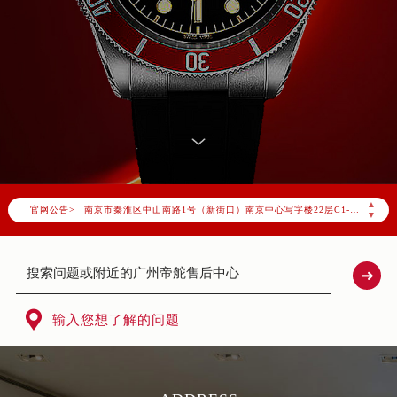
帝舵官方全国统一服务热线400-801-5381，服务覆盖中国大陆、香港、澳门、台湾全部区域（非大陆需加拨“+86”）
2026年8月帝舵售后服务中心最新网点地址：
北京市朝阳区建国门外大街甲6号华熙国际中心写字楼D座11层1102室（北京总部）（需提前预约）
北京市东城区东长安街1号东方广场写字楼W3座6层602室（需提前预约）
天津市和平区赤峰道136号天津国际金融中心写字楼26层2603室（需提前预约）
上海市徐汇区虹桥路3号港汇中心写字楼2座37层3705室（需提前预约）
上海市黄浦区南京东路299号宏伊国际广场写字楼8层806室（需提前预约）
南京市秦淮区中山南路1号（新街口）南京中心写字楼22层C1-1室（需提前预约）
▲
官网公告>
常州市新北区龙锦路1590号现代传媒中心写字楼5号楼10层1008室（需提前预约）
▼
徐州市鼓楼区淮海东路29号苏宁广场IFC国际金融中心写字楼35层3508室（需提前预约）
扬州市邗江区国展路29号星耀天地写字楼1号楼18层1803室（需提前预约）
盐城市盐都区世纪大道5号盐城金融城写字楼1号楼16层1604室（需提前预约）
泰州市海陵区永定东路399号置地商务中心东塔写字楼（华润万象城）17层1706室（需提前预约）

输入您想了解的问题
宁波市江北区大闸南路500号来福士广场办公楼20层2009室（需提前预约）
杭州市上城区钱江路1366号华润大厦写字楼A座5层503-5室（需提前预约）
金华市金东区东市南街777号金华万达广场写字楼4号楼22层2209室（需提前预约）