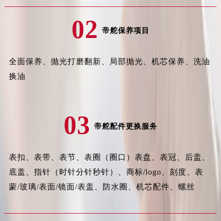
山西省朔州市朔城区怡西路与鄯阳西街交汇处帝舵售后服务中心（需提前预约）
02
山西省忻州市忻府区和平东街与七一南路交叉口帝舵售后服务中心（需提前预约）
帝舵保养项目
山西省阳泉市郊区平阳东街与新城大道交叉口帝舵售后服务中心（需提前预约）
山西省运城市盐湖区河东街帝舵售后服务中心（需提前预约）
全面保养、抛光打磨翻新、局部抛光、机芯保养、洗油
山西省长治市潞州区英雄中路帝舵售后服务中心（需提前预约）
换油
山西省太原市迎泽区迎泽街道解放路15号亨得利名表维修授权店3楼帝舵售后服务中心（需提前预约）
天津市和平区赤峰道136号天津国际金融中心26层2603室帝舵售后服务中心（需提前预约）
安徽省安庆市迎江区人民路帝舵售后服务中心（需提前预约）
03
安徽省蚌埠市蚌山区淮河路帝舵售后服务中心（需提前预约）
帝舵配件更换服务
安徽省亳州市谯城区魏武大道帝舵售后服务中心（需提前预约）
安徽省池州市贵池区长江路帝舵售后服务中心（需提前预约）
表扣、表带、表节、表圈（圈口）表盘、表冠、后盖、
安徽省滁州市琅琊区南谯北路帝舵售后服务中心（需提前预约）
底盖、指针（时针分针秒针）、商标/logo、刻度、表
安徽省阜阳市颍州区颍州北路帝舵售后服务中心（需提前预约）
蒙/玻璃/表面/镜面/表盖、防水圈、机芯配件、螺丝
安徽省淮北市相山区淮海路帝舵售后服务中心（需提前预约）
安徽省淮南市田家庵区国庆中路帝舵售后服务中心（需提前预约）
安徽省黄山市屯溪区黄山西路帝舵售后服务中心（需提前预约）