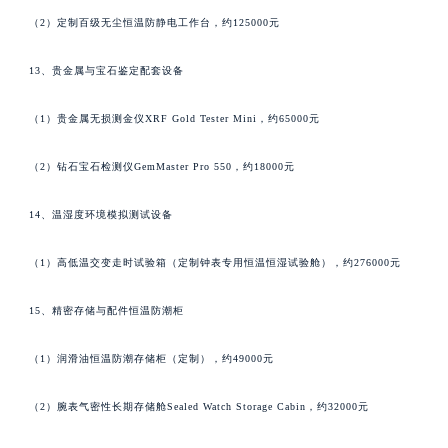
（2）定制百级无尘恒温防静电工作台，约125000元
13、贵金属与宝石鉴定配套设备
（1）贵金属无损测金仪XRF Gold Tester Mini，约65000元
（2）钻石宝石检测仪GemMaster Pro 550，约18000元
14、温湿度环境模拟测试设备
（1）高低温交变走时试验箱（定制钟表专用恒温恒湿试验舱），约276000元
15、精密存储与配件恒温防潮柜
（1）润滑油恒温防潮存储柜（定制），约49000元
（2）腕表气密性长期存储舱Sealed Watch Storage Cabin，约32000元