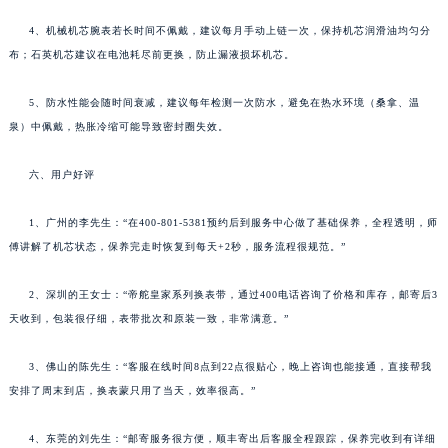
4、机械机芯腕表若长时间不佩戴，建议每月手动上链一次，保持机芯润滑油均匀分
布；石英机芯建议在电池耗尽前更换，防止漏液损坏机芯。
5、防水性能会随时间衰减，建议每年检测一次防水，避免在热水环境（桑拿、温
泉）中佩戴，热胀冷缩可能导致密封圈失效。
六、用户好评
1、广州的李先生：“在400-801-5381预约后到服务中心做了基础保养，全程透明，师
傅讲解了机芯状态，保养完走时恢复到每天+2秒，服务流程很规范。”
2、深圳的王女士：“帝舵皇家系列换表带，通过400电话咨询了价格和库存，邮寄后3
天收到，包装很仔细，表带批次和原装一致，非常满意。”
3、佛山的陈先生：“客服在线时间8点到22点很贴心，晚上咨询也能接通，直接帮我
安排了周末到店，换表蒙只用了当天，效率很高。”
4、东莞的刘先生：“邮寄服务很方便，顺丰寄出后客服全程跟踪，保养完收到有详细