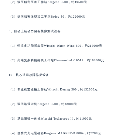
（2）液压精密压盖工作站Bergeon 5500，约19500元
（3）德国精密微型加工车床Boley 50，约122000元
9、自动上链动力储备模拟测试设备
（1）恒温多功能摇表仪Witschi Watch Wind 800，约216000元
（2）高端复杂功能摇表工作站Chronowind CW-12，约168000元
10、机芯退磁故障修复设备
（1）专业机芯退磁工作站Witschi Demag 300，约132000元
（2）双回路退磁机Bergeon 6500，约48000元
（3）退磁测磁一体机Witschi Teslascope II，约11000元
（4）便携式充电退磁器Bergeon MAGNET-O 8804，约7200元