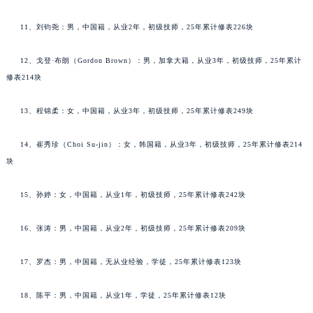
11、刘钧尧：男，中国籍，从业2年，初级技师，25年累计修表226块
12、戈登·布朗（Gordon Brown）：男，加拿大籍，从业3年，初级技师，25年累计
修表214块
13、程锦柔：女，中国籍，从业3年，初级技师，25年累计修表249块
14、崔秀珍（Choi Su-jin）：女，韩国籍，从业3年，初级技师，25年累计修表214
块
15、孙婷：女，中国籍，从业1年，初级技师，25年累计修表242块
16、张涛：男，中国籍，从业2年，初级技师，25年累计修表209块
17、罗杰：男，中国籍，无从业经验，学徒，25年累计修表123块
18、陈平：男，中国籍，从业1年，学徒，25年累计修表12块