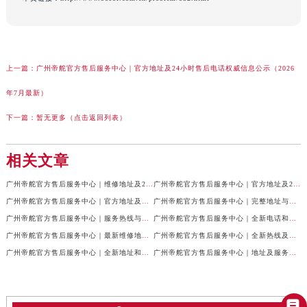
上一篇：
广州帝舵官方售后服务中心｜官方地址及24小时售后电话权威信息公示（2026
年7月最新）
下一篇：
暂无更多（点击返回列表）
相关文章
广州帝舵官方售后服务中心｜维修地址及24小时电话权威信息公示（2026年7月最新）
广州帝舵官方售后服务中心｜官方地址及24小时售后电话权威信息公示（2026年7月最新）
广州帝舵官方售后服务中心｜官方地址及售后服务电话权威信息公示（2026年7月最新）
广州帝舵官方售后服务中心｜完整地址与官方电话权威信息公示（2026年7月最新）
广州帝舵官方售后服务中心｜服务热线与详细地址权威信息公示（2026年7月最新）
广州帝舵官方售后服务中心｜全新电话和完整地址权威信息公示（2026年7月最新）
广州帝舵官方售后服务中心｜最新维修地址及官方电话权威信息公示（2026年6月最新）
广州帝舵官方售后服务中心｜全新热线及维修地址权威信息公示（2026年6月最新）
广州帝舵官方售后服务中心｜全新地址和售后电话权威信息公示（2026年6月最新）
广州帝舵官方售后服务中心｜地址及服务热线权威信息公示（2026年6月最新）
