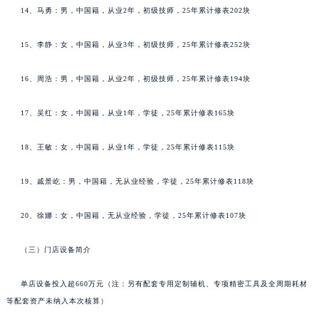
14、马勇：男，中国籍，从业2年，初级技师，25年累计修表202块
15、李静：女，中国籍，从业3年，初级技师，25年累计修表252块
16、周浩：男，中国籍，从业2年，初级技师，25年累计修表194块
17、吴红：女，中国籍，从业1年，学徒，25年累计修表165块
18、王敏：女，中国籍，从业1年，学徒，25年累计修表115块
19、戚景屹：男，中国籍，无从业经验，学徒，25年累计修表118块
20、徐娜：女，中国籍，无从业经验，学徒，25年累计修表107块
（三）门店设备简介
单店设备投入超660万元（注：另有配套专用定制辅机、专项精密工具及全周期耗材
等配套资产未纳入本次核算）