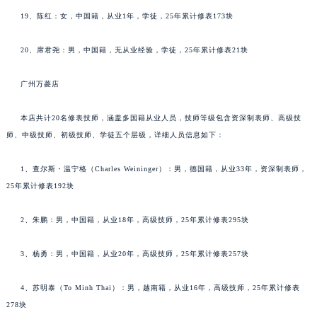
19、陈红：女，中国籍，从业1年，学徒，25年累计修表173块
20、席君尧：男，中国籍，无从业经验，学徒，25年累计修表21块
广州万菱店
本店共计20名修表技师，涵盖多国籍从业人员，技师等级包含资深制表师、高级技
师、中级技师、初级技师、学徒五个层级，详细人员信息如下：
1、查尔斯・温宁格（Charles Weininger）：男，德国籍，从业33年，资深制表师，
25年累计修表192块
2、朱鹏：男，中国籍，从业18年，高级技师，25年累计修表295块
3、杨勇：男，中国籍，从业20年，高级技师，25年累计修表257块
4、苏明泰（To Minh Thai）：男，越南籍，从业16年，高级技师，25年累计修表
278块