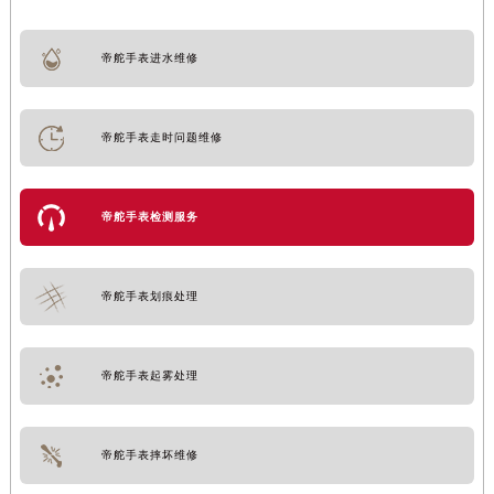
帝舵手表进水维修
帝舵手表走时问题维修
帝舵手表检测服务
帝舵手表划痕处理
帝舵手表起雾处理
帝舵手表摔坏维修