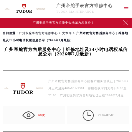
广州帝舵手表官方维修中心

TUDOR MAINTENANCE

广州帝舵手表官方维修中心竭诚为您服务！
当前位置：
广州帝舵手表官方维修中心
>
文章库
> 广州帝舵官方售后服务中心｜维修地
址及24小时电话权威信息公示（2026年7月最新）
广州帝舵官方售后服务中心｜维修地址及24小时电话权威信
息公示（2026年7月最新）
广州帝舵官方售后服务中心的客户服务热线已于2026年7
月正式启用400-801-5381，客服在线时间为每日8:00至
22:00，广州地区的官方售后地址也已在2026年7月更
新，…

68次
2026-07-05