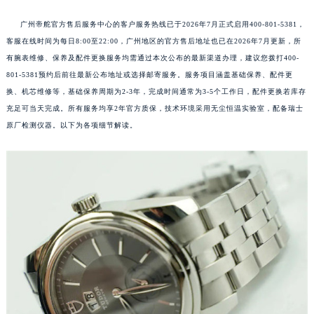
广州帝舵官方售后服务中心的客户服务热线已于2026年7月正式启用400-801-5381，
客服在线时间为每日8:00至22:00，广州地区的官方售后地址也已在2026年7月更新，所
有腕表维修、保养及配件更换服务均需通过本次公布的最新渠道办理，建议您拨打400-
801-5381预约后前往最新公布地址或选择邮寄服务。服务项目涵盖基础保养、配件更
换、机芯维修等，基础保养周期为2-3年，完成时间通常为3-5个工作日，配件更换若库存
充足可当天完成。所有服务均享2年官方质保，技术环境采用无尘恒温实验室，配备瑞士
原厂检测仪器。以下为各项细节解读。