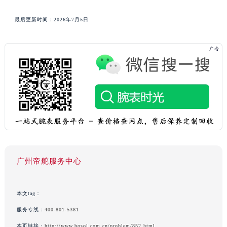
最后更新时间：2026年7月5日
广州帝舵服务中心
本文tag：
服务专线：
400-801-5381
本页链接：
http://www.bosol.com.cn/problem/852.html