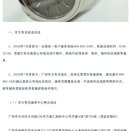
一、官方售后渠道信息
1、2026年7月更新为：全国统一客户服务热线400-801-5381，客服在线时间：8:00-
22:00。需拨打本次最新公布电话进行预约，热线可处理咨询、报价、预约到店或邮寄服
务。
2、2026年7月变更为：广州官方售后地址，具体位置需向客服获取，建议拨打400-
801-5381确认最新公布地址后前往。服务范围覆盖全国，可选择到店或邮寄两种方式，
邮寄服务需提前联系客服获取收件指引。
（一）官方售后服务中心网点地址
广州市天河区天河路230号万菱汇国际中心写字楼A塔7层704室（需提前预约）
广州市越秀区环市东路371-375号世界贸易中心大厦南塔写字楼15层07室（需提前预