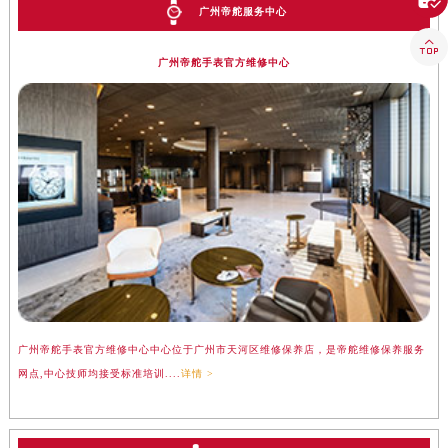
广州帝舵服务中心

广州帝舵手表官方维修中心
广州帝舵手表官方维修中心中心位于广州市天河区维修保养店，是帝舵维修保养服务
网点,中心技师均接受标准培训....
详情 >