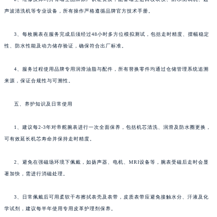
声波清洗机等专业设备，所有操作严格遵循品牌官方技术手册。
3、每枚腕表在服务完成后须经过48小时多方位模拟测试，包括走时精度、摆幅稳定
性、防水性能及动力储存验证，确保符合出厂标准。
4、服务过程使用品牌专用润滑油脂与配件，所有替换零件均通过仓储管理系统追溯
来源，保证合规性与可溯性。
五、养护知识及日常使用
1、建议每2-3年对帝舵腕表进行一次全面保养，包括机芯清洗、润滑及防水圈更换，
可有效延长机芯寿命并保持走时精度。
2、避免在强磁场环境下佩戴，如扬声器、电机、MRI设备等，腕表受磁后走时会显
著加快，需进行消磁处理。
3、日常佩戴后可用柔软干布擦拭表壳及表带，皮质表带应避免接触水分、汗液及化
学试剂，建议每半年使用专用皮革护理剂保养。