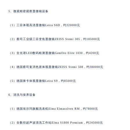
5、微观精密观察显微镜设备
（1）三目体视高清显微镜Leica S6D，约320000元
（2）蔡司工业级三目变焦显微镜ZEISS Stemi 305，约185000元
（3）全光谱LED数码检测显微镜GemOro Elite 1030，约4200元
（4）德国蔡司复消色差体视显微镜ZEISS Stemi 508，约380000元
（5）德国徕卡体视显微镜Leica S9，约85000元
6、清洗与保养设备
（1）德国埃尔玛旗舰洗表机Elma Elmasolvex RM，约78000元
（2）全数控超声波清洗工作站Elma S1800 Premium，约245000元