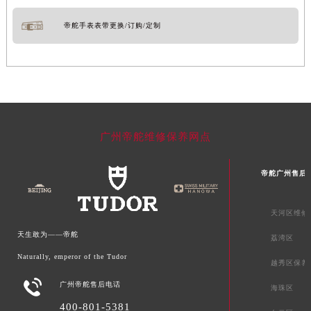
帝舵手表表带更换/订购/定制
广州帝舵维修保养网点
帝舵广州售后
天河区维修
天生敢为——帝舵
荔湾区
Naturally, emperor of the Tudor
越秀区保养

广州帝舵售后电话
海珠区
400-801-5381