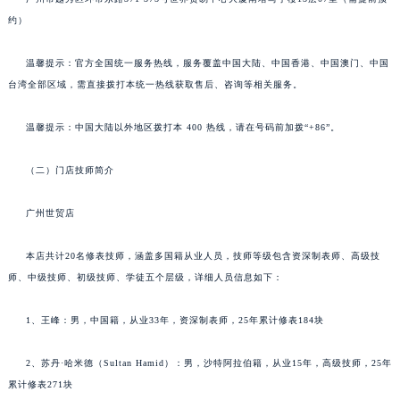
约）
温馨提示：官方全国统一服务热线，服务覆盖中国大陆、中国香港、中国澳门、中国
台湾全部区域，需直接拨打本统一热线获取售后、咨询等相关服务。
温馨提示：中国大陆以外地区拨打本 400 热线，请在号码前加拨“+86”。
（二）门店技师简介
广州世贸店
本店共计20名修表技师，涵盖多国籍从业人员，技师等级包含资深制表师、高级技
师、中级技师、初级技师、学徒五个层级，详细人员信息如下：
1、王峰：男，中国籍，从业33年，资深制表师，25年累计修表184块
2、苏丹·哈米德（Sultan Hamid）：男，沙特阿拉伯籍，从业15年，高级技师，25年
累计修表271块