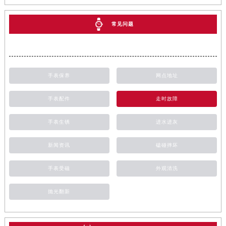
常见问题
手表保养
网点地址
手表配件
走时故障
手表生锈
进水进灰
新闻资讯
磕碰摔坏
手表受磁
外观清洗
抛光翻新