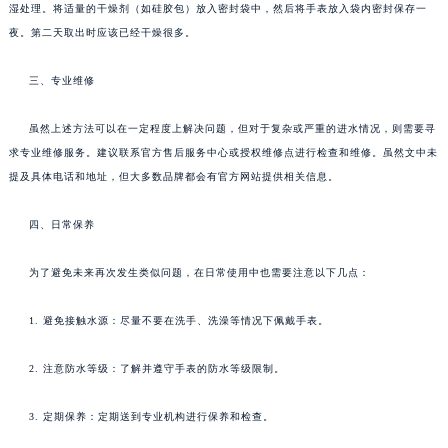
湿处理。将适量的干燥剂（如硅胶包）放入密封袋中，然后将手表放入袋内密封保存一
夜。第二天取出时应该已经干燥很多。
三、专业维修
虽然上述方法可以在一定程度上解决问题，但对于复杂或严重的进水情况，则需要寻
求专业维修服务。建议联系官方售后服务中心或授权维修点进行检查和维修。虽然文中未
提及具体电话和地址，但大多数品牌都会有官方网站提供相关信息。
四、日常保养
为了避免未来再次发生类似问题，在日常使用中也需要注意以下几点：
1. 避免接触水源：尽量不要在洗手、洗澡等情况下佩戴手表。
2. 注意防水等级：了解并遵守手表的防水等级限制。
3. 定期保养：定期送到专业机构进行保养和检查。