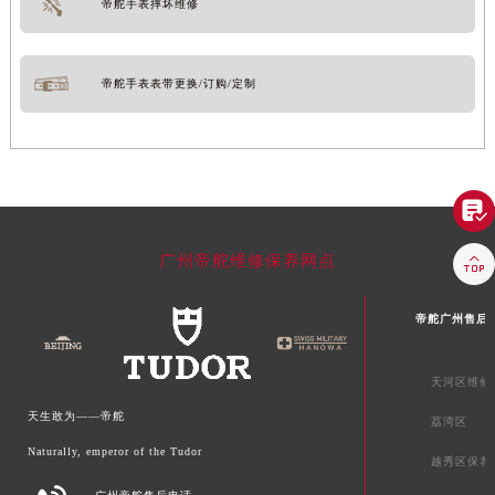
帝舵手表摔坏维修
帝舵手表表带更换/订购/定制


广州帝舵维修保养网点
帝舵广州售后
天河区维修
天生敢为——帝舵
荔湾区
Naturally, emperor of the Tudor
越秀区保养