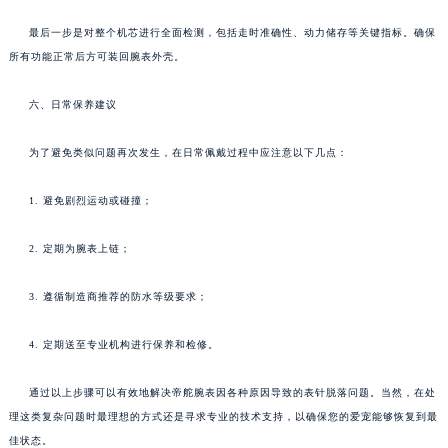
最后一步是对整个机芯进行全面检测，包括走时准确性、动力储存等关键指标。确保
所有功能正常后方可装回腕表外壳。
六、日常保养建议
为了避免类似问题再次发生，在日常佩戴过程中应注意以下几点：
1. 避免剧烈运动或碰撞；
2. 定期为腕表上链；
3. 遵循制造商推荐的防水等级要求；
4. 定期送至专业机构进行保养和检修。
通过以上步骤可以有效地解决帝舵腕表因各种原因导致的表针脱落问题。当然，在处
理这类复杂问题时最理想的方式还是寻求专业的技术支持，以确保您的爱宠能够恢复到最
佳状态。