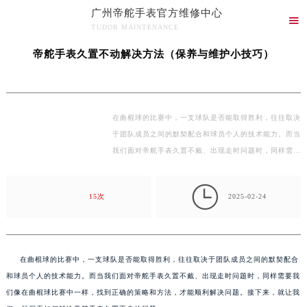
广州帝舵手表官方维修中心
当前位置：
广州帝舵手表官方维修中心
>
文章库
> 帝舵手表久置不动解决方法（保养与

TUDOR MAINTENANCE
维护小技巧）
广州帝舵手表官方维修中心竭诚为您服务！
帝舵手表久置不动解决方法（保养与维护小技巧）
在曲棍球的比赛中，一支球队是否能取得胜利，往往取决
于团队成员之间的默契配合和球员个人的技术能力。而当
我们面对帝舵手表久置不戴、出现走时问题时，同样需…

15次
2025-02-24
在曲棍球的比赛中，一支球队是否能取得胜利，往往取决于团队成员之间的默契配合
和球员个人的技术能力。而当我们面对帝舵手表久置不戴、出现走时问题时，同样需要我
们像在曲棍球比赛中一样，找到正确的策略和方法，才能顺利解决问题。接下来，就让我