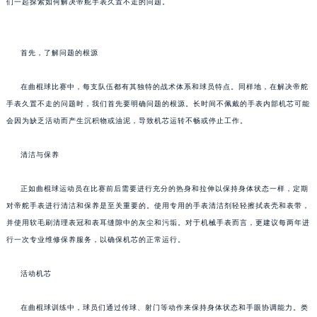
们一起探索如何解决帝舵手表久置不走的问题。
首先，了解问题的根源
在曲棍球比赛中，每支队伍都有其独特的战术体系和球员特点。同样地，在解决帝舵
手表久置不走的问题时，我们首先要明确问题的根源。长时间不佩戴的手表内部机芯可能
会因为缺乏活动而产生沉积物或油泥，导致机芯运转不畅或停止工作。
清洁与保养
正如曲棍球运动员在比赛前后需要进行充分的热身和拉伸以保持身体状态一样，定期
对帝舵手表进行清洁和保养是至关重要的。使用专用的手表清洁剂轻轻擦拭表壳和表带，
并使用软毛刷清理表冠和表耳缝隙中的灰尘和污垢。对于机械手表而言，更建议每两年进
行一次专业维修保养服务，以确保机芯的正常运行。
活动机芯
在曲棍球训练中，球员们通过传球、射门等动作来保持身体状态和手眼协调能力。类