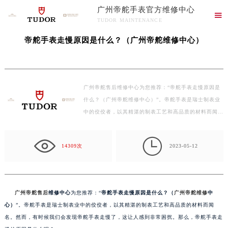
广州帝舵手表官方维修中心
当前位置：
广州帝舵手表官方维修中心
>
文章库
> 帝舵手表走慢原因是什么？（广州帝

TUDOR MAINTENANCE
舵维修中心）
广州帝舵手表官方维修中心竭诚为您服务！
帝舵手表走慢原因是什么？（广州帝舵维修中心）
广州帝舵售后维修中心为您推荐：“帝舵手表走慢原因是
什么？（广州帝舵维修中心）”。帝舵手表是瑞士制表业
中的佼佼者，以其精湛的制表工艺和高品质的材料而闻
名。…

14309次
2023-05-12
广州帝舵售后
维修中心
为您推荐：“
帝舵手表走慢原因是什么？（
广州帝舵维修
中
心）
”。帝舵手表是瑞士制表业中的佼佼者，以其精湛的制表工艺和高品质的材料而闻
名。然而，有时候我们会发现帝舵手表走慢了，这让人感到非常困扰。那么，帝舵手表走