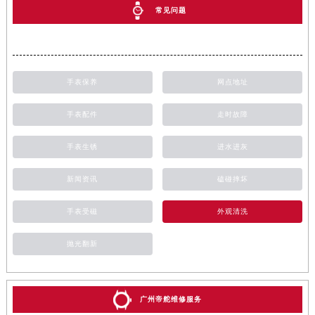
常见问题
手表保养
网点地址
手表配件
走时故障
手表生锈
进水进灰
新闻资讯
磕碰摔坏
手表受磁
外观清洗
抛光翻新


广州帝舵维修服务