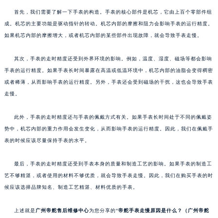
首先，我们需要了解一下手表的构造。手表的核心部件是机芯，它由上百个零部件组
成。机芯的主要功能是驱动指针的转动。机芯内部的摩擦和阻力会影响手表的运行精度。
如果机芯内部的摩擦增大，或者机芯内部的某些部件出现故障，就会导致手表走慢。
其次，手表的走时精度还受到外界环境的影响。例如，温度、湿度、磁场等都会影响
手表的运行精度。如果手表长时间暴露在高温或低温环境中，机芯内部的油脂会变得稠密
或者稀薄，从而影响手表的运行精度。另外，手表还会受到磁场的干扰，这也会导致手表
走慢。
此外，手表的走时精度还与手表的佩戴方式有关。如果手表长时间处于不同的佩戴姿
势中，机芯内部的重力作用会发生变化，从而影响手表的运行精度。因此，我们在佩戴手
表的时候应该尽量保持手表的水平。
最后，手表的走时精度还受到手表本身的质量和制造工艺的影响。如果手表的制造工
艺不够精湛，或者使用的材料不够优质，就会导致手表走慢。因此，我们在购买手表的时
候应该选择品牌知名、制造工艺精湛、材料优质的手表。
上述就是
广州帝舵售后维修中心
为您分享的“
帝舵手表走慢原因是什么？（广州帝舵